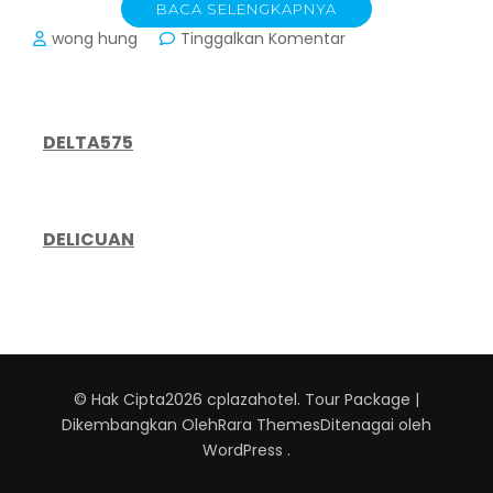
BACA SELENGKAPNYA
pada
wong hung
Tinggalkan Komentar
Tren
Perhotelan
2026:
Transformasi
DELTA575
Bisnis
Hotel
di
Tengah
DELICUAN
Ketidakpastian
Ekonomi
Global
© Hak Cipta2026
cplazahotel
.
Tour Package |
Dikembangkan Oleh
Rara Themes
Ditenagai oleh
WordPress
.