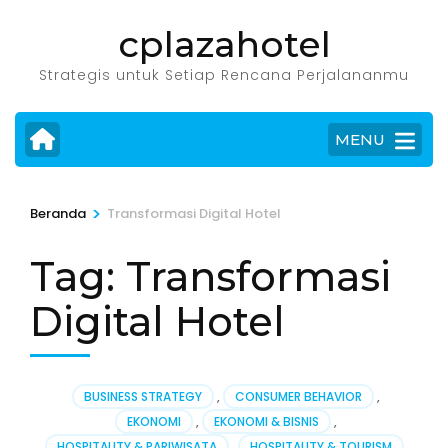
Lompat
cplazahotel
ke
konten
Strategis untuk Setiap Rencana Perjalananmu
(Tekan
Enter)
MENU
>
Beranda
Transformasi Digital Hotel
Tag:
Transformasi
Digital Hotel
BUSINESS STRATEGY
,
CONSUMER BEHAVIOR
,
EKONOMI
,
EKONOMI & BISNIS
,
HOSPITALITY & PARIWISATA
,
HOSPITALITY & TOURISM