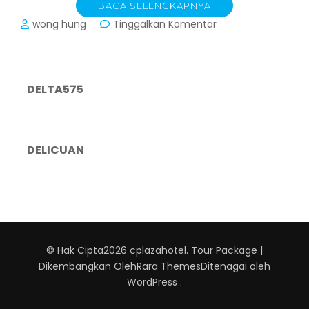
BACA SELENGKAPNYA
pada
wong hung
Tinggalkan Komentar
CPlaza
Hotel:
Membaca
Peta
DELTA575
Jalan
Industri
Perhotelan
di
DELICUAN
Tengah
Gelombang
Disrupsi
2026
© Hak Cipta2026
cplazahotel
.
Tour Package |
Dikembangkan Oleh
Rara Themes
Ditenagai oleh
WordPress
.