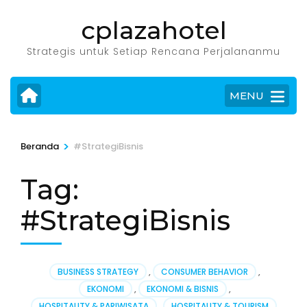
Lompat
cplazahotel
ke
konten
Strategis untuk Setiap Rencana Perjalananmu
(Tekan
Enter)
MENU
>
Beranda
#StrategiBisnis
Tag:
#StrategiBisnis
BUSINESS STRATEGY
,
CONSUMER BEHAVIOR
,
EKONOMI
,
EKONOMI & BISNIS
,
HOSPITALITY & PARIWISATA
,
HOSPITALITY & TOURISM