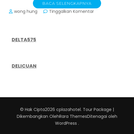
BACA SELENGKAPNYA
pada
wong hung
Tinggalkan Komentar
CPlaza
Hotel:
Ketika
Industri
DELTA575
Perhotelan
Menjadi
Cermin
Sentimen
DELICUAN
Ekonomi
Global
© Hak Cipta2026
cplazahotel
.
Tour Package |
Dikembangkan Oleh
Rara Themes
Ditenagai oleh
WordPress
.