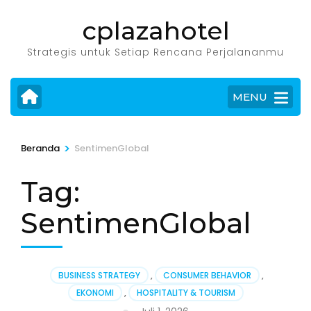
Lompat
cplazahotel
ke
konten
Strategis untuk Setiap Rencana Perjalananmu
(Tekan
Enter)
MENU
>
Beranda
SentimenGlobal
Tag:
SentimenGlobal
BUSINESS STRATEGY
,
CONSUMER BEHAVIOR
,
EKONOMI
,
HOSPITALITY & TOURISM