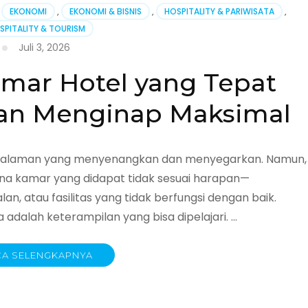
EKONOMI
,
EKONOMI & BISNIS
,
HOSPITALITY & PARIWISATA
,
SPITALITY & TOURISM
:
Juli 3, 2026
amar Hotel yang Tepat
an Menginap Maksimal
man
an
engalaman yang menyenangkan dan menyegarkan. Namun,
rena kamar yang didapat tidak sesuai harapan—
an, atau fasilitas yang tidak berfungsi dengan baik.
adalah keterampilan yang bisa dipelajari. …
A SELENGKAPNYA