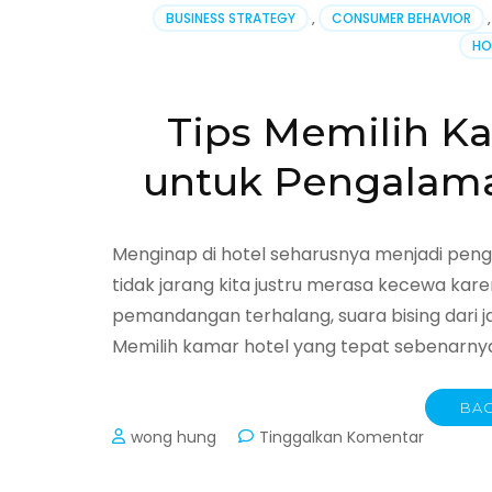
Tepat
BUSINESS STRATEGY
,
CONSUMER BEHAVIOR
,
untuk
HO
Liburan
Keluarga
Panduan
Tips Memilih K
Lengkap
agar
untuk Pengalam
Pengala
Tak
Terlupak
Menginap di hotel seharusnya menjadi p
tidak jarang kita justru merasa kecewa ka
pemandangan terhalang, suara bising dari jal
Memilih kamar hotel yang tepat sebenarnya 
BAC
pada
wong hung
Tinggalkan Komentar
Tips
Memilih