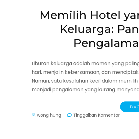
Memilih Hotel ya
Keluarga: Pa
Pengalaman
Liburan keluarga adalah momen yang paling 
hari, menjalin kebersamaan, dan mencipta
Namun, satu kesalahan kecil dalam memili
menjadi pengalaman yang kurang menyenang
BAC
pada
wong hung
Tinggalkan Komentar
Memilih
Hotel
yang