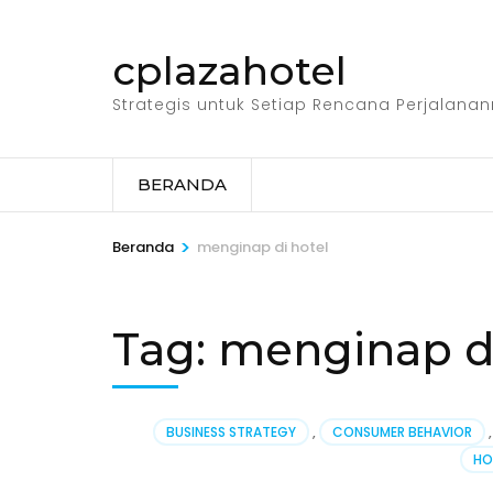
Lompat
ke
cplazahotel
konten
(Tekan
Strategis untuk Setiap Rencana Perjalana
Enter)
BERANDA
>
Beranda
menginap di hotel
Tag:
menginap di
BUSINESS STRATEGY
,
CONSUMER BEHAVIOR
,
HO