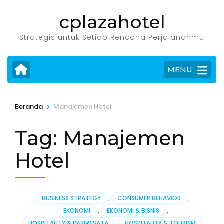
Lompat
cplazahotel
ke
konten
Strategis untuk Setiap Rencana Perjalananmu
(Tekan
Enter)
MENU
>
Beranda
Manajemen Hotel
Tag:
Manajemen
Hotel
BUSINESS STRATEGY
,
CONSUMER BEHAVIOR
,
EKONOMI
,
EKONOMI & BISNIS
,
HOSPITALITY & PARIWISATA
,
HOSPITALITY & TOURISM