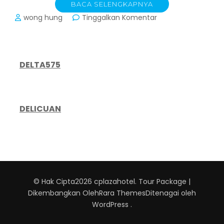
BACA SELENGKAPNYA
pada
wong hung
Tinggalkan Komentar
Tren
Perhotelan
2026:
Transformasi
DELTA575
Bisnis
Hotel
di
Tengah
DELICUAN
Ketidakpastian
Ekonomi
Global
© Hak Cipta2026
cplazahotel
.
Tour Package |
Dikembangkan Oleh
Rara Themes
Ditenagai oleh
WordPress
.