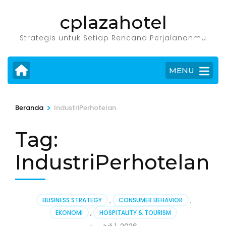
Lompat
cplazahotel
ke
konten
Strategis untuk Setiap Rencana Perjalananmu
(Tekan
Enter)
MENU
>
Beranda
IndustriPerhotelan
Tag:
IndustriPerhotelan
BUSINESS STRATEGY
,
CONSUMER BEHAVIOR
,
EKONOMI
,
HOSPITALITY & TOURISM