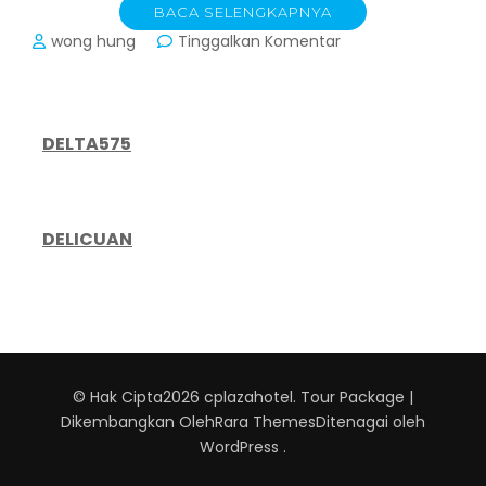
BACA SELENGKAPNYA
pada
wong hung
Tinggalkan Komentar
CPlaza
Hotel:
Ketika
Industri
DELTA575
Perhotelan
Menjadi
Cermin
Sentimen
DELICUAN
Ekonomi
Global
© Hak Cipta2026
cplazahotel
.
Tour Package |
Dikembangkan Oleh
Rara Themes
Ditenagai oleh
WordPress
.