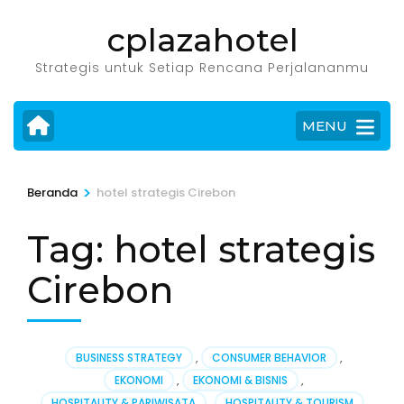
Lompat
cplazahotel
ke
konten
Strategis untuk Setiap Rencana Perjalananmu
(Tekan
Enter)
MENU
>
Beranda
hotel strategis Cirebon
Tag:
hotel strategis
Cirebon
BUSINESS STRATEGY
,
CONSUMER BEHAVIOR
,
EKONOMI
,
EKONOMI & BISNIS
,
HOSPITALITY & PARIWISATA
,
HOSPITALITY & TOURISM