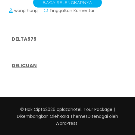
BACA SELENGKAPNYA
pada
wong hung
Tinggalkan Komentar
Cirebon
Plaza
Hotel:
Basecamp
DELTA575
Nyaman
untuk
Menjelajahi
Pesona
DELICUAN
Sejarah
dan
Kuliner
Cirebon
© Hak Cipta2026
cplazahotel
.
Tour Package |
Dikembangkan Oleh
Rara Themes
Ditenagai oleh
WordPress
.