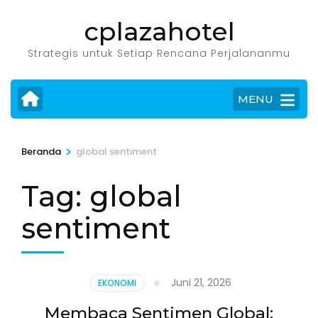
Lompat
cplazahotel
ke
konten
Strategis untuk Setiap Rencana Perjalananmu
(Tekan
Enter)
MENU
>
Beranda
global sentiment
Tag:
global
sentiment
Juni 21, 2026
EKONOMI
Membaca Sentimen Global: