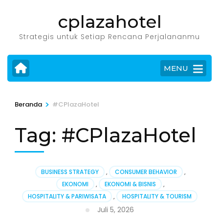
Lompat
cplazahotel
ke
konten
Strategis untuk Setiap Rencana Perjalananmu
(Tekan
Enter)
MENU
>
Beranda
#CPlazaHotel
Tag:
#CPlazaHotel
BUSINESS STRATEGY
,
CONSUMER BEHAVIOR
,
EKONOMI
,
EKONOMI & BISNIS
,
HOSPITALITY & PARIWISATA
,
HOSPITALITY & TOURISM
Juli 5, 2026